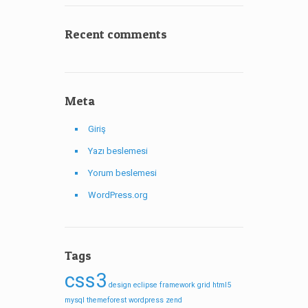
Recent comments
Meta
Giriş
Yazı beslemesi
Yorum beslemesi
WordPress.org
Tags
css3
design
eclipse
framework
grid
html5
mysql
themeforest
wordpress
zend