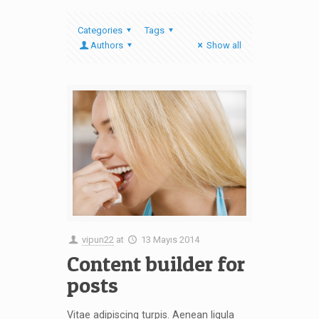
Categories
Tags
Authors
Show all
vipun22
at
13 Mayıs 2014
Content builder for
posts
Vitae adipiscing turpis. Aenean ligula