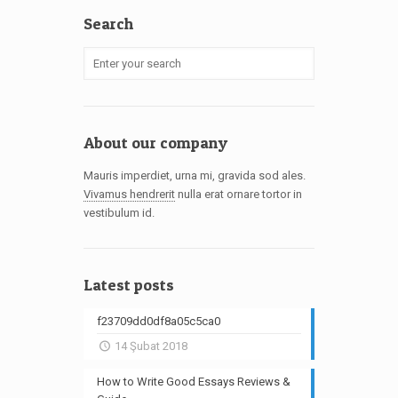
Search
About our company
Mauris imperdiet, urna mi, gravida sod ales.
Vivamus hendrerit
nulla erat ornare tortor in
vestibulum id.
Latest posts
f23709dd0df8a05c5ca0
14 Şubat 2018
How to Write Good Essays Reviews &