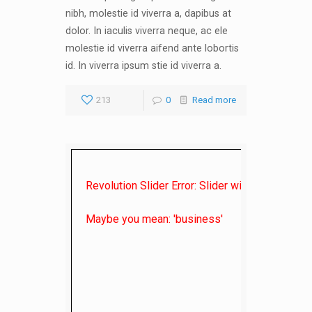
nibh, molestie id viverra a, dapibus at
dolor. In iaculis viverra neque, ac ele
molestie id viverra aifend ante lobortis
id. In viverra ipsum stie id viverra a.
213
0
Read more
Revolution Slider Error: Slider with alias
blog
no
Maybe you mean: 'business'