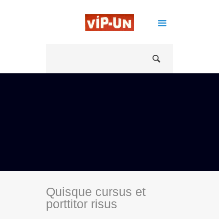
Quisque cursus et
porttitor risus