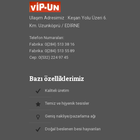
Ulaşım Adresimiz : Keşan Yolu Üzeri 6.
Km. Uzunköprü / EDİRNE
Telefon Numaraları:
Fabrika: 0(284) 513 38 16
Fabrika: 0(284) 513 55 89
Cep: 0(532) 224 97 45
Bazı özelliklerimiz
Kaliteli üretim
Temiz ve hijyenik tesisler
Geniş nakliye/pazarlama ağı
Doğal beslenen besi hayvanları