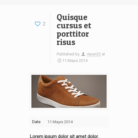
Quisque
cursus et
2
porttitor
risus
Published by
vipun22
at
11 Mayıs 2014
Date
11 Mayıs 2014
Lorem ipsum dolor sit amet dolor.