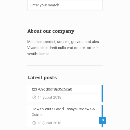
About our company
Mauris imperdiet, urna mi, gravida sod ales.
Vivamus hendrerit
nulla erat ornare tortor in
vestibulum id.
Latest posts
f23709dd0df8a05c5ca0
14 Şubat 2018
How to Write Good Essays Reviews &
Guide
0
13 Şubat 2018