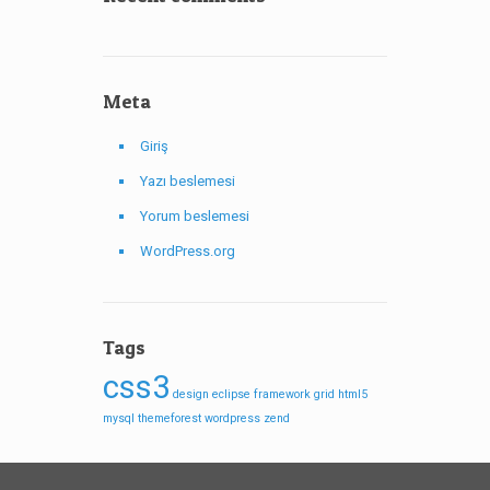
Meta
Giriş
Yazı beslemesi
Yorum beslemesi
WordPress.org
Tags
css3
design
eclipse
framework
grid
html5
mysql
themeforest
wordpress
zend