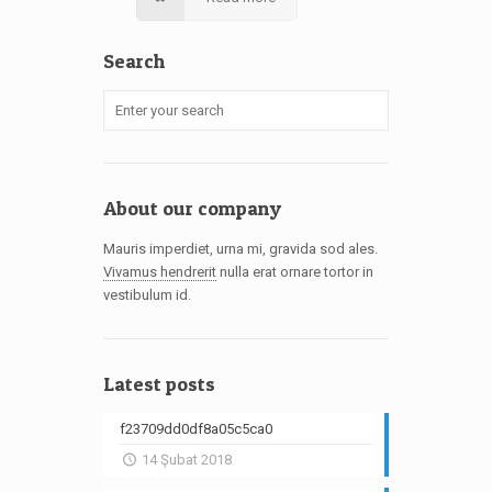
Search
About our company
Mauris imperdiet, urna mi, gravida sod ales.
Vivamus hendrerit
nulla erat ornare tortor in
vestibulum id.
Latest posts
f23709dd0df8a05c5ca0
14 Şubat 2018