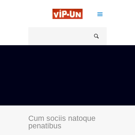
Cum sociis natoque
penatibus