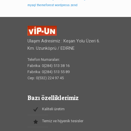
mysql
themeforest
wordpress
zend
Ulaşım Adresimiz : Keşan Yolu Üzeri 6.
Km. Uzunköprü / EDİRNE
Telefon Numaraları:
Fabrika: 0(284) 513 38 16
Fabrika: 0(284) 513 55 89
Cep: 0(532) 224 97 45
Bazı özelliklerimiz
Kaliteli üretim
Temiz ve hijyenik tesisler