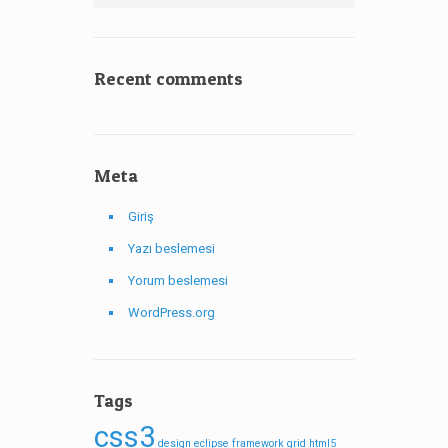
Recent comments
Meta
Giriş
Yazı beslemesi
Yorum beslemesi
WordPress.org
Tags
css3
design
eclipse
framework
grid
html5