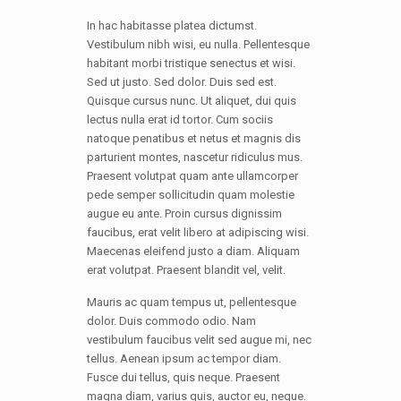
In hac habitasse platea dictumst.
Vestibulum nibh wisi, eu nulla. Pellentesque
habitant morbi tristique senectus et wisi.
Sed ut justo. Sed dolor. Duis sed est.
Quisque cursus nunc. Ut aliquet, dui quis
lectus nulla erat id tortor. Cum sociis
natoque penatibus et netus et magnis dis
parturient montes, nascetur ridiculus mus.
Praesent volutpat quam ante ullamcorper
pede semper sollicitudin quam molestie
augue eu ante. Proin cursus dignissim
faucibus, erat velit libero at adipiscing wisi.
Maecenas eleifend justo a diam. Aliquam
erat volutpat. Praesent blandit vel, velit.
Mauris ac quam tempus ut, pellentesque
dolor. Duis commodo odio. Nam
vestibulum faucibus velit sed augue mi, nec
tellus. Aenean ipsum ac tempor diam.
Fusce dui tellus, quis neque. Praesent
magna diam, varius quis, auctor eu, neque.