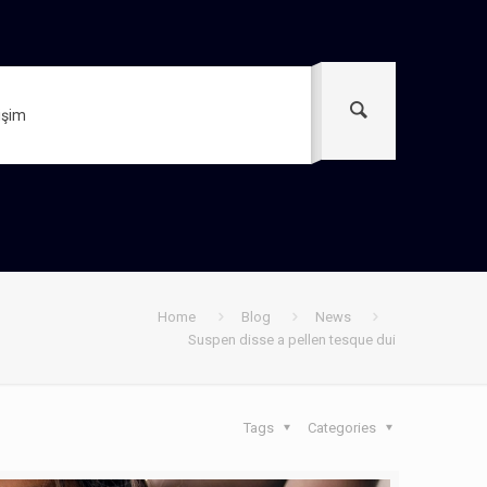
tişim
Home
Blog
News
Suspen disse a pellen tesque dui
Tags
Categories