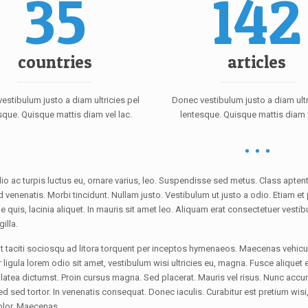
35
142
countries
articles
estibulum justo a diam ultricies pel
Donec vestibulum justo a diam ultr
sque. Quisque mattis diam vel lac.
lentesque. Quisque mattis diam v
io ac turpis luctus eu, ornare varius, leo. Suspendisse sed metus. Class apten
d venenatis. Morbi tincidunt. Nullam justo. Vestibulum ut justo a odio. Etiam 
 quis, lacinia aliquet. In mauris sit amet leo. Aliquam erat consectetuer vestibu
illa.
t taciti sociosqu ad litora torquent per inceptos hymenaeos. Maecenas vehic
ligula lorem odio sit amet, vestibulum wisi ultricies eu, magna. Fusce aliquet eli
latea dictumst. Proin cursus magna. Sed placerat. Mauris vel risus. Nunc accum
ed sed tortor. In venenatis consequat. Donec iaculis. Curabitur est pretium wisi
dolor. Maecenas.