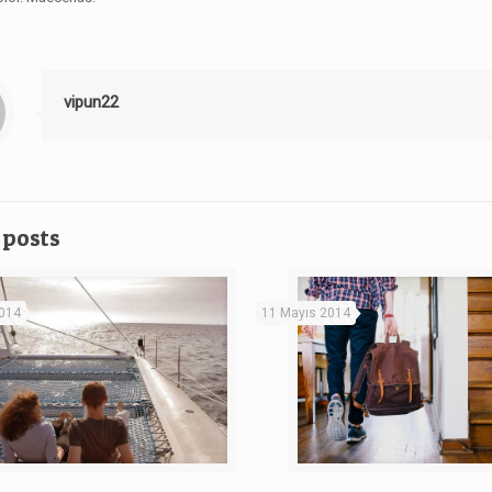
vipun22
 posts
2014
11 Mayıs 2014