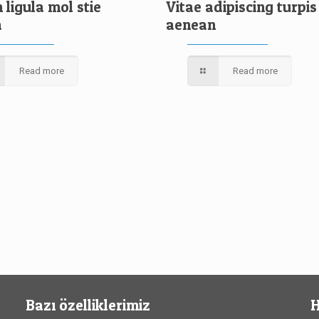
ligula mol stie
Vitae adipiscing turpis
a
aenean
Read more
Read more
Bazı özelliklerimiz
H