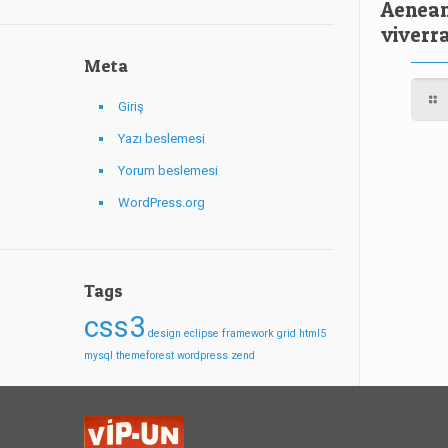
Aenean 
viverr
Meta
Giriş
Yazı beslemesi
Yorum beslemesi
WordPress.org
Tags
css3
design
eclipse
framework
grid
html5
mysql
themeforest
wordpress
zend