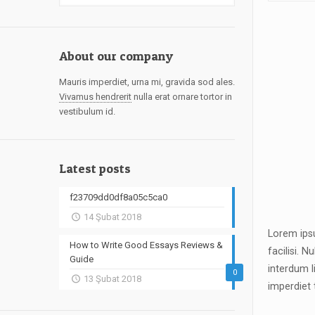
About our company
Mauris imperdiet, urna mi, gravida sod ales.
Vivamus hendrerit
nulla erat ornare tortor in
vestibulum id.
Latest posts
f23709dd0df8a05c5ca0
14 Şubat 2018
Lorem ipsu
How to Write Good Essays Reviews &
facilisi. 
Guide
interdum l
0
13 Şubat 2018
imperdiet 