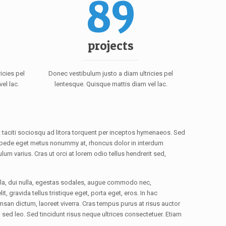
89
projects
icies pel
Donec vestibulum justo a diam ultricies pel
el lac.
lentesque. Quisque mattis diam vel lac.
t taciti sociosqu ad litora torquent per inceptos hymenaeos. Sed
et pede eget metus nonummy at, rhoncus dolor in interdum
lum varius. Cras ut orci at lorem odio tellus hendrerit sed,
ula, dui nulla, egestas sodales, augue commodo nec,
t, gravida tellus tristique eget, porta eget, eros. In hac
san dictum, laoreet viverra. Cras tempus purus at risus auctor
, sed leo. Sed tincidunt risus neque ultrices consectetuer. Etiam