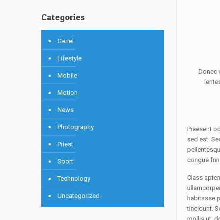
Categories
Genel
Lifestyle
Donec v
Mobile
lente
Motion
News
Photography
Praesent od
sed est. Se
Priest
pellentesque
congue fring
Sport
Class apten
Technology
ullamcorper 
Uncategorized
habitasse p
tincidunt. S
mollis ut, 