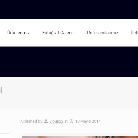
Ürünlerimiz
Fotoğraf Galerisi
Referanslarımız
İle
i
9
Published by
vipun22
at
10 Mayıs 2014