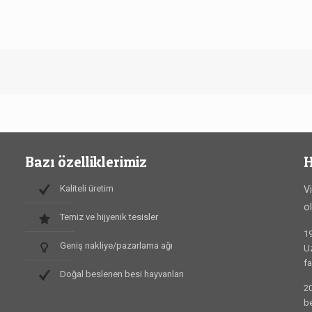
Bazı özelliklerimiz
H
Kaliteli üretim
V
o
Temiz ve hijyenik tesisler
19
Geniş nakliye/pazarlama ağı
Uz
fa
Doğal beslenen besi hayvanları
20
be