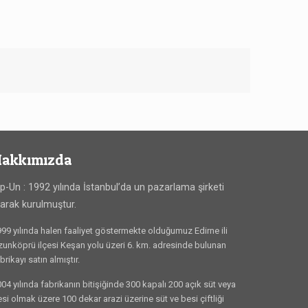
akkımızda
ip-Un : 1992 yılında İstanbul’da un pazarlama şirketi
larak kurulmuştur.
99 yılında halen faaliyet göstermekte olduğumuz Edirne ili
unköprü ilçesi Keşan yolu üzeri 6. km. adresinde bulunan
brikayı satın almıştır.
04 yılında fabrikanın bitişiğinde 300 kapalı 200 açık süt veya
si olmak üzere 100 dekar arazi üzerine süt ve besi çiftliği