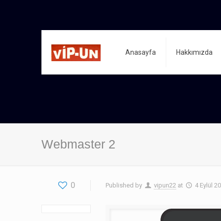
Anasayfa
Hakkımızda
Webmaster 2
0
Published by
vipun22
at
4 Eylül 2