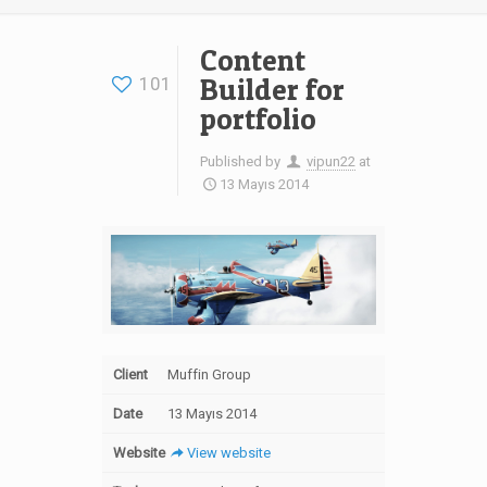
Content
Builder for
101
portfolio
Published by
vipun22
at
13 Mayıs 2014
Client
Muffin Group
Date
13 Mayıs 2014
Website
View website