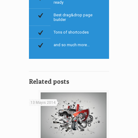
ready
Best drag&drop page
builder
Tons of shortcodes
and so much more...
Related posts
13 Mayıs 2014