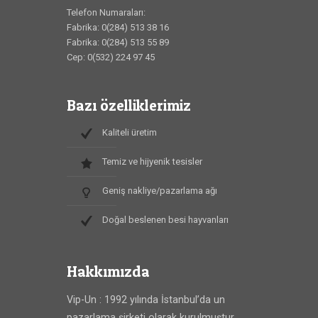
Telefon Numaraları:
Fabrika: 0(284) 513 38 16
Fabrika: 0(284) 513 55 89
Cep: 0(532) 224 97 45
Bazı özelliklerimiz
Kaliteli üretim
Temiz ve hijyenik tesisler
Geniş nakliye/pazarlama ağı
Doğal beslenen besi hayvanları
Hakkımızda
Vip-Un : 1992 yılında İstanbul’da un
pazarlama şirketi olarak kurulmuştur.