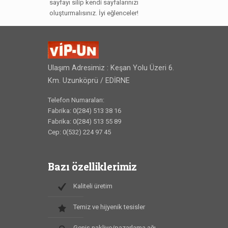
sayfayı silip kendi sayfalarınızı
oluşturmalısınız. İyi eğlenceler!
Ulaşım Adresimiz : Keşan Yolu Üzeri 6.
Km. Uzunköprü / EDİRNE
Telefon Numaraları:
Fabrika: 0(284) 513 38 16
Fabrika: 0(284) 513 55 89
Cep: 0(532) 224 97 45
Bazı özelliklerimiz
Kaliteli üretim
Temiz ve hijyenik tesisler
Geniş nakliye/pazarlama ağı