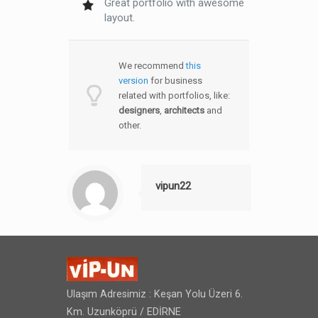
Great portfolio with awesome
layout.
We recommend
this
version
for business
related with portfolios, like:
designers
,
architects
and
other.
vipun22
Ulaşım Adresimiz : Keşan Yolu Üzeri 6.
Km. Uzunköprü / EDİRNE