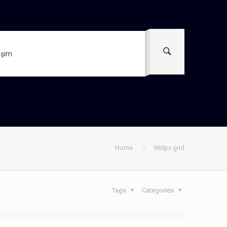
tişim
Home
960px grid
Tags
Categories