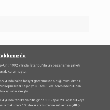
akkımızda
ip-Un : 1992 yılında İstanbul’da un pazarlama şirketi
larak kurulmuştur.
99 yılında halen faaliyet göstermekte olduğumuz Edirne ili
unköprü ilçesi Keşan yolu üzeri 6. km. adresinde bulunan
brikayı satın almıştır.
04 yılında fabrikanın bitişiğinde 300 kapalı 200 açık süt veya
si olmak üzere 100 dekar arazi üzerine süt ve besi çiftliği