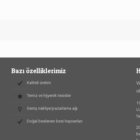
Bazı özelliklerimiz
H
Kaliteli üretim
V
o
Temiz ve hijyenik tesisler
19
Geniş nakliye/pazarlama ağı
Uz
fa
Doğal beslenen besi hayvanları
20
be