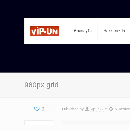
Anasayfa
Hakkımızda
960px grid
0
Published by
vipun22
at
6 Hazira