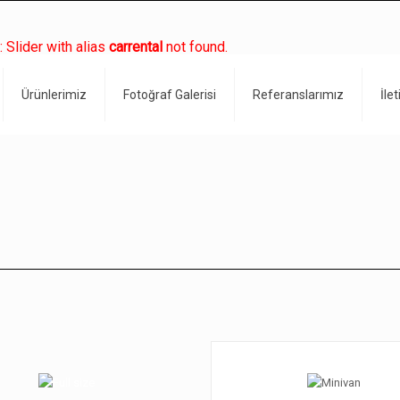
: Slider with alias
carrental
not found.
iness'
Ürünlerimiz
Fotoğraf Galerisi
Referanslarımız
İle