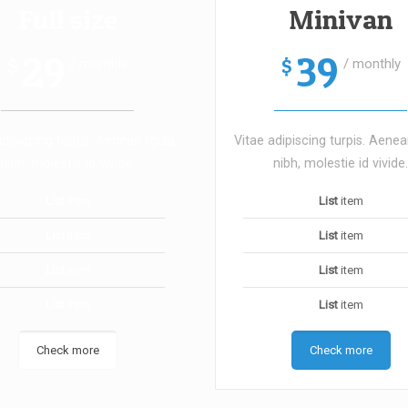
Full size
Minivan
29
39
$
/ monthly
$
/ monthly
dipiscing turpis. Aenean ligula
Vitae adipiscing turpis. Aenea
nibh, molestie id vivide.
nibh, molestie id vivide.
List
item
List
item
List
item
List
item
List
item
List
item
List
item
List
item
Check more
Check more