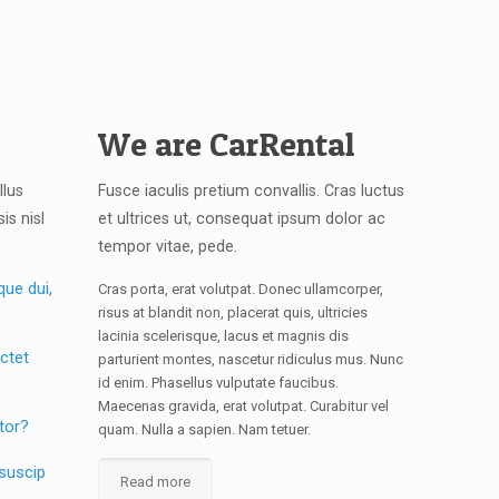
We are CarRental
llus
Fusce iaculis pretium convallis. Cras luctus
is nisl
et ultrices ut, consequat ipsum dolor ac
tempor vitae, pede.
ue dui,
Cras porta, erat volutpat. Donec ullamcorper,
risus at blandit non, placerat quis, ultricies
lacinia scelerisque, lacus et magnis dis
ctet
parturient montes, nascetur ridiculus mus. Nunc
id enim. Phasellus vulputate faucibus.
Maecenas gravida, erat volutpat. Curabitur vel
itor?
quam. Nulla a sapien. Nam tetuer.
 suscip
Read more